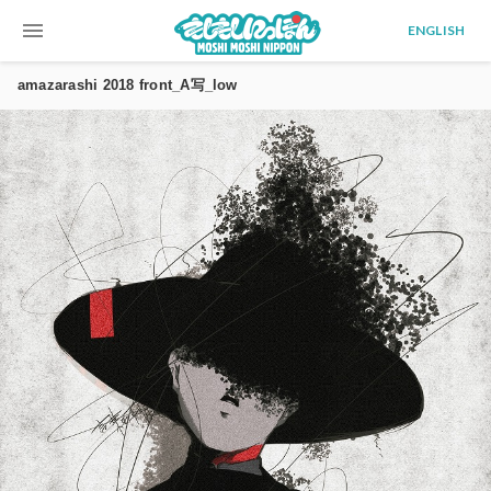
menu
ENGLISH
amazarashi 2018 front_A写_low