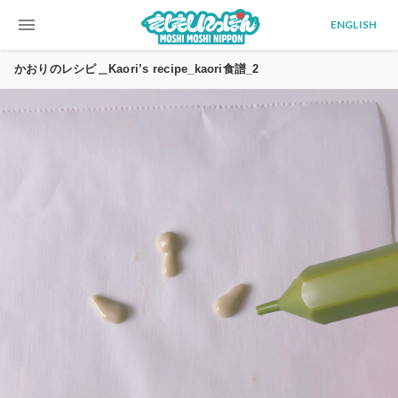
menu
ENGLISH
かおりのレシピ＿Kaori’s recipe_kaori食譜_2