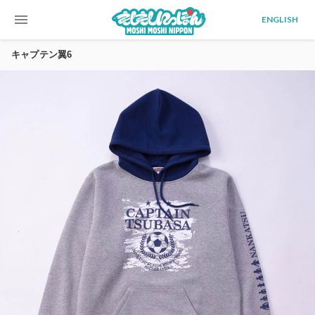
menu
ENGLISH
キャプテン翼6