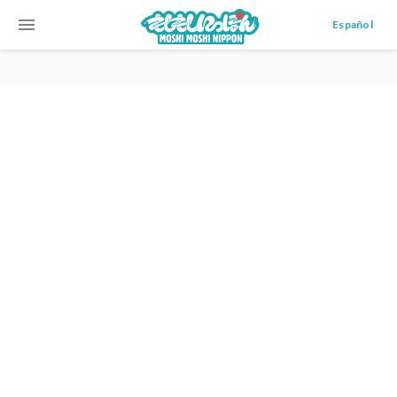
menu
Español