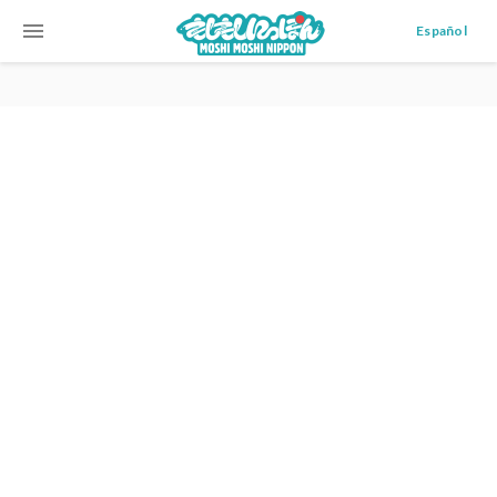
menu
Español