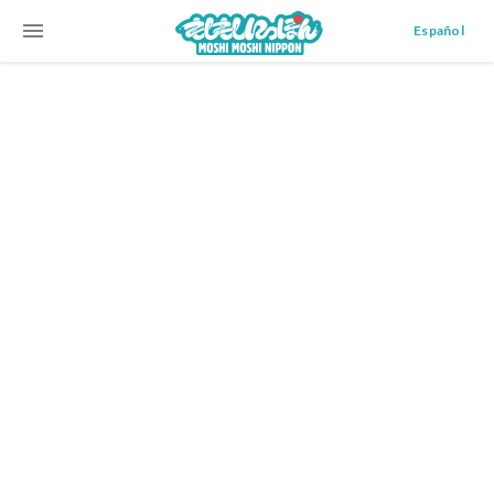
menu
Español