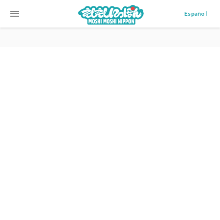
menu
Español