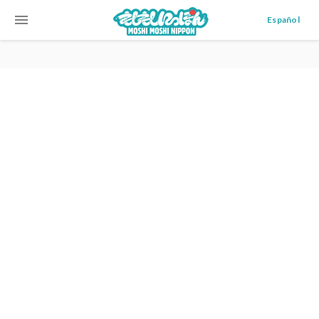
menu
Español