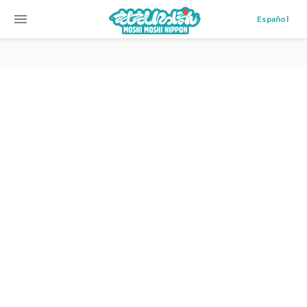
menu
Español