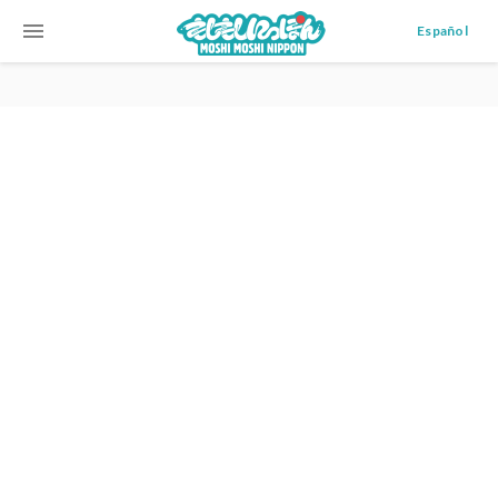
menu
Español