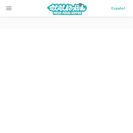
menu
Español