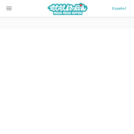
menu
Español