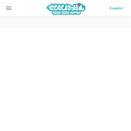
menu
Español