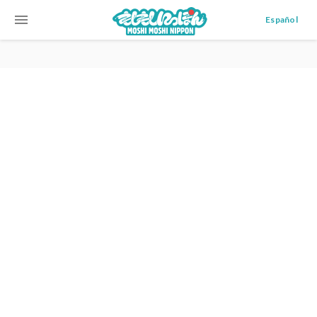
menu
Español