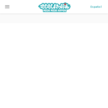
menu
Español