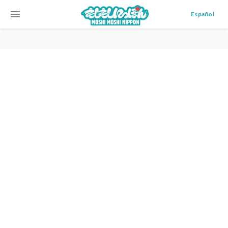
menu
Español