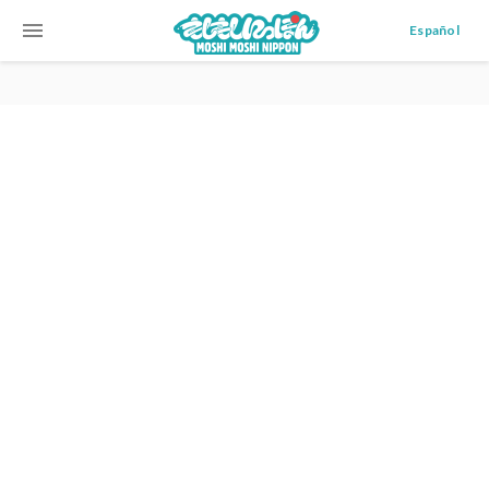
menu
Español