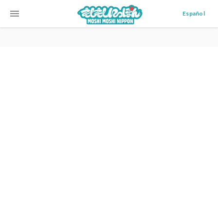
menu
Español