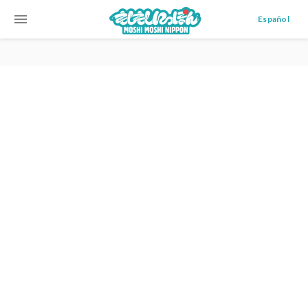
menu
Español