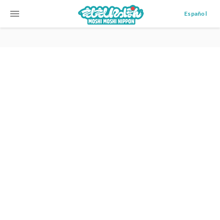
menu
Español