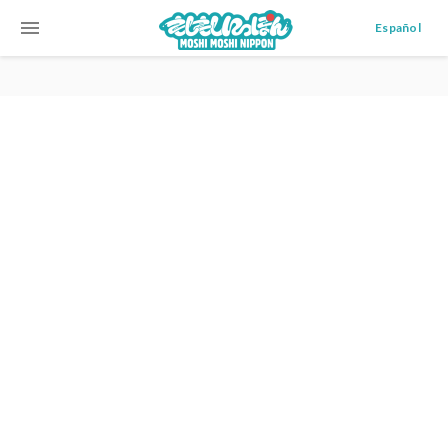
menu
Español