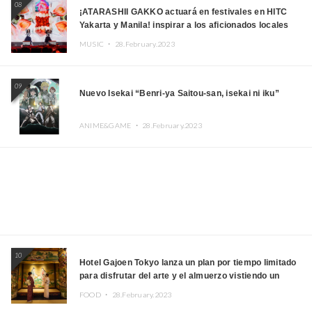
08
¡ATARASHII GAKKO actuará en festivales en HITC
Yakarta y Manila! inspirar a los aficionados locales
MUSIC ・
28.February.2023
09
Nuevo Isekai “Benri-ya Saitou-san, isekai ni iku”
ANIME&GAME ・
28.February.2023
10
Hotel Gajoen Tokyo lanza un plan por tiempo limitado
para disfrutar del arte y el almuerzo vistiendo un
kimono
FOOD ・
28.February.2023