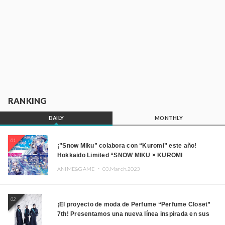
RANKING
DAILY
MONTHLY
01
¡”Snow Miku” colabora con “Kuromi” este año!
Hokkaido Limited “SNOW MIKU × KUROMI
HOKKAIDO”
ANIME&GAME ・
03.March.2023
02
¡El proyecto de moda de Perfume “Perfume Closet”
7th! Presentamos una nueva línea inspirada en sus
canciones.