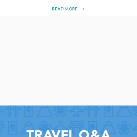
READ MORE
arrow_forward