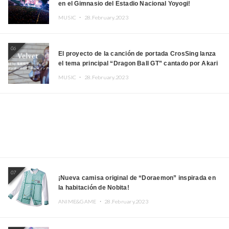
en el Gimnasio del Estadio Nacional Yoyogi!
MUSIC ・
28.February.2023
06
El proyecto de la canción de portada CrosSing lanza
el tema principal “Dragon Ball GT” cantado por Akari
Kito, Shizuka Kudo “Blue Velvet”
MUSIC ・
28.February.2023
07
¡Nueva camisa original de “Doraemon” inspirada en
la habitación de Nobita!
ANIME&GAME ・
28.February.2023