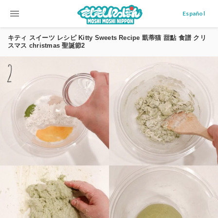
menu
Español
キティ スイーツ レシピ Kitty Sweets Recipe 凱蒂猫 甜點 食譜 クリ
スマス christmas 聖誕節2