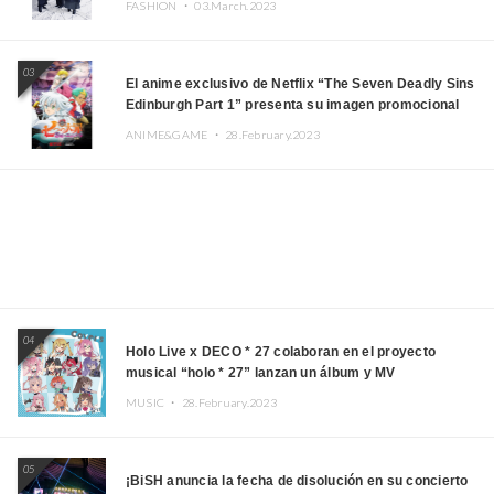
FASHION ・
03.March.2023
03
El anime exclusivo de Netflix “The Seven Deadly Sins
Edinburgh Part 1” presenta su imagen promocional
ANIME&GAME ・
28.February.2023
04
Holo Live x DECO * 27 colaboran en el proyecto
musical “holo * 27” lanzan un álbum y MV
MUSIC ・
28.February.2023
05
¡BiSH anuncia la fecha de disolución en su concierto