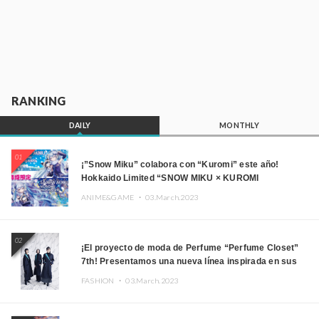
RANKING
DAILY
MONTHLY
01
¡”Snow Miku” colabora con “Kuromi” este año!
Hokkaido Limited “SNOW MIKU × KUROMI
HOKKAIDO”
ANIME&GAME ・
03.March.2023
02
¡El proyecto de moda de Perfume “Perfume Closet”
7th! Presentamos una nueva línea inspirada en sus
canciones.
FASHION ・
03.March.2023