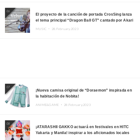
06
El proyecto de la canción de portada CrosSing lanza
el tema principal “Dragon Ball GT” cantado por Akari
Kito, Shizuka Kudo “Blue Velvet”
MUSIC ・
28.February.2023
07
¡Nueva camisa original de “Doraemon” inspirada en
la habitación de Nobita!
ANIME&GAME ・
28.February.2023
08
¡ATARASHII GAKKO actuará en festivales en HITC
Yakarta y Manila! inspirar a los aficionados locales