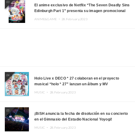
03
El anime exclusivo de Netflix “The Seven Deadly Sins
Edinburgh Part 1” presenta su imagen promocional
ANIME&GAME ・
28.February.2023
04
Holo Live x DECO * 27 colaboran en el proyecto
musical “holo * 27” lanzan un álbum y MV
MUSIC ・
28.February.2023
05
¡BiSH anuncia la fecha de disolución en su concierto
en el Gimnasio del Estadio Nacional Yoyogi!
MUSIC ・
28.February.2023