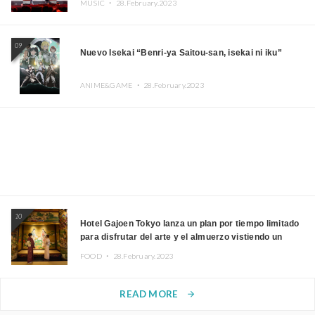
MUSIC ・
28.February.2023
09
Nuevo Isekai “Benri-ya Saitou-san, isekai ni iku”
ANIME&GAME ・
28.February.2023
10
Hotel Gajoen Tokyo lanza un plan por tiempo limitado
para disfrutar del arte y el almuerzo vistiendo un
kimono
FOOD ・
28.February.2023
READ MORE
arrow_forward