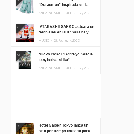
“Doraemon” inspirada en la
habitación de Nobita!
ANIME&GAME ・
28.February.2023
¡ATARASHII GAKKO actuará en
08
festivales en HITC Yakarta y
Manila! inspirar a los
MUSIC ・
28.February.2023
aficionados locales
Nuevo Isekai “Benri-ya Saitou-
09
san, isekai ni iku”
ANIME&GAME ・
28.February.2023
Hotel Gajoen Tokyo lanza un
10
plan por tiempo limitado para