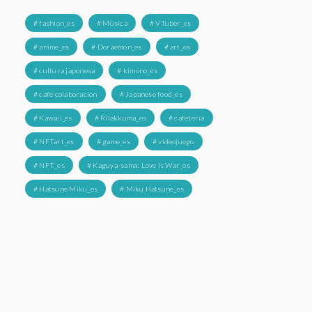
# fashion_es
# Música
# VTuber_es
# anime_es
# Doraemon_es
# art_es
# cultura japonesa
# kimono_es
# cafe colaboración
# Japanese food_es
# Kawaii_es
# Rilakkuma_es
# cafetería
# NFTart_es
# game_es
# videojuego
# NFT_es
# Kaguya-sama: Love Is War_es
# Hatsune Miku_es
# Miku Hatsune_es