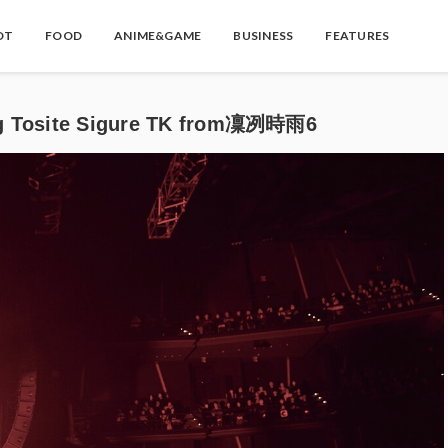
OT
FOOD
ANIME&GAME
BUSINESS
FEATURES
 Tosite Sigure TK from凜冽時雨6