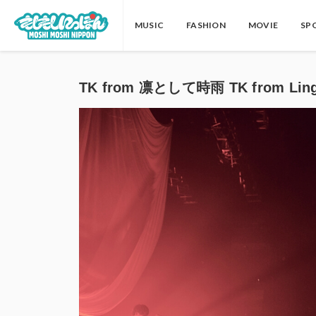
MUSIC
FASHION
MOVIE
SP
TK from 凛として時雨 TK from Ling