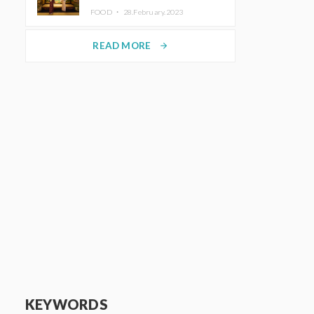
disfrutar del arte y el almuerzo
FOOD ・
28.February.2023
vistiendo un kimono
READ MORE
arrow_forward
KEYWORDS