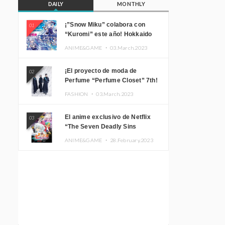
DAILY
MONTHLY
¡”Snow Miku” colabora con
01
“Kuromi” este año! Hokkaido
Limited “SNOW MIKU ×
ANIME&GAME ・
03.March.2023
KUROMI HOKKAIDO”
¡El proyecto de moda de
02
Perfume “Perfume Closet” 7th!
Presentamos una nueva línea
FASHION ・
03.March.2023
inspirada en sus canciones.
El anime exclusivo de Netflix
03
“The Seven Deadly Sins
Edinburgh Part 1” presenta su
ANIME&GAME ・
28.February.2023
imagen promocional