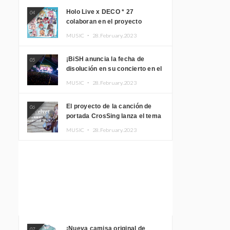
Holo Live x DECO * 27
04
colaboran en el proyecto
musical “holo * 27” lanzan un
MUSIC ・
28.February.2023
álbum y MV
¡BiSH anuncia la fecha de
05
disolución en su concierto en el
Gimnasio del Estadio Nacional
MUSIC ・
28.February.2023
Yoyogi!
El proyecto de la canción de
06
portada CrosSing lanza el tema
principal “Dragon Ball GT”
MUSIC ・
28.February.2023
cantado por Akari Kito, Shizuka
Kudo “Blue Velvet”
¡Nueva camisa original de
07