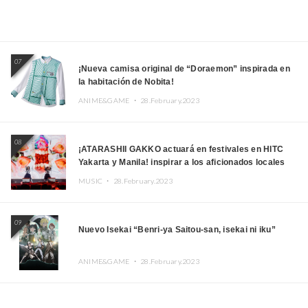
07
¡Nueva camisa original de “Doraemon” inspirada en
la habitación de Nobita!
ANIME&GAME ・
28.February.2023
08
¡ATARASHII GAKKO actuará en festivales en HITC
Yakarta y Manila! inspirar a los aficionados locales
MUSIC ・
28.February.2023
09
Nuevo Isekai “Benri-ya Saitou-san, isekai ni iku”
ANIME&GAME ・
28.February.2023