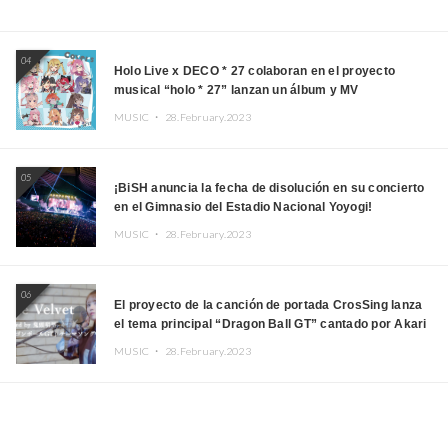
04
Holo Live x DECO * 27 colaboran en el proyecto
musical “holo * 27” lanzan un álbum y MV
MUSIC ・
28.February.2023
05
¡BiSH anuncia la fecha de disolución en su concierto
en el Gimnasio del Estadio Nacional Yoyogi!
MUSIC ・
28.February.2023
06
El proyecto de la canción de portada CrosSing lanza
el tema principal “Dragon Ball GT” cantado por Akari
Kito, Shizuka Kudo “Blue Velvet”
MUSIC ・
28.February.2023