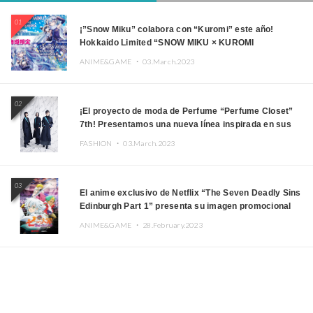
01
¡”Snow Miku” colabora con “Kuromi” este año!
Hokkaido Limited “SNOW MIKU × KUROMI
HOKKAIDO”
ANIME&GAME ・
03.March.2023
02
¡El proyecto de moda de Perfume “Perfume Closet”
7th! Presentamos una nueva línea inspirada en sus
canciones.
FASHION ・
03.March.2023
03
El anime exclusivo de Netflix “The Seven Deadly Sins
Edinburgh Part 1” presenta su imagen promocional
ANIME&GAME ・
28.February.2023