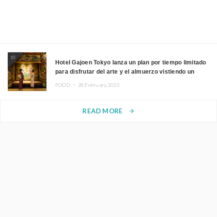
10
Hotel Gajoen Tokyo lanza un plan por tiempo limitado
para disfrutar del arte y el almuerzo vistiendo un
kimono
FOOD ・
28.February.2023
READ MORE
arrow_forward