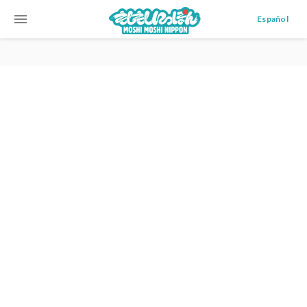
menu
Español