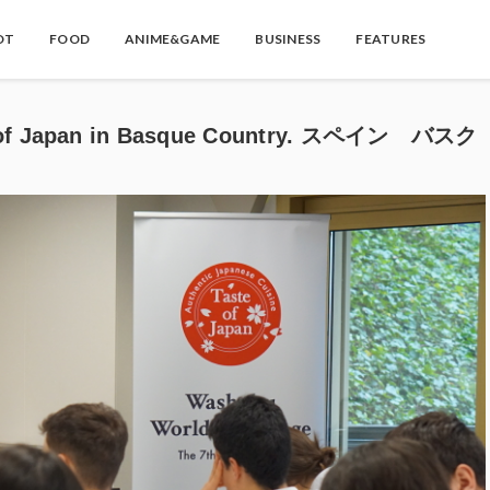
OT
FOOD
ANIME&GAME
BUSINESS
FEATURES
apan in Basque Country. スペイン バスク