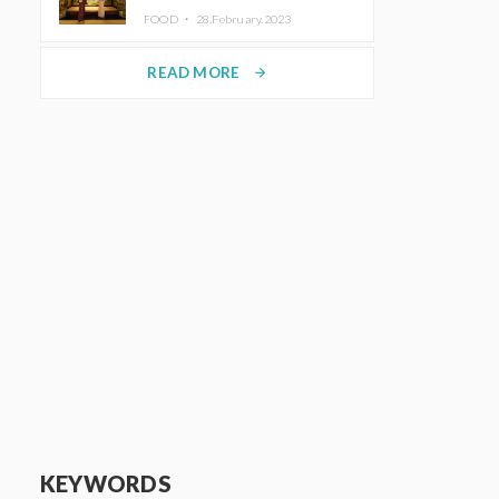
disfrutar del arte y el almuerzo
FOOD ・
28.February.2023
vistiendo un kimono
READ MORE
arrow_forward
KEYWORDS