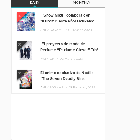
DAILY
MONTHLY
¡”Snow Miku” colabora con
01
“Kuromi” este año! Hokkaido
Limited “SNOW MIKU ×
ANIME&GAME ・
03.March.2023
KUROMI HOKKAIDO”
¡El proyecto de moda de
02
Perfume “Perfume Closet” 7th!
Presentamos una nueva línea
FASHION ・
03.March.2023
inspirada en sus canciones.
El anime exclusivo de Netflix
03
“The Seven Deadly Sins
Edinburgh Part 1” presenta su
ANIME&GAME ・
28.February.2023
imagen promocional