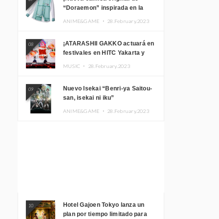
“Doraemon” inspirada en la
habitación de Nobita!
ANIME&GAME ・
28.February.2023
¡ATARASHII GAKKO actuará en
08
festivales en HITC Yakarta y
Manila! inspirar a los
MUSIC ・
28.February.2023
aficionados locales
Nuevo Isekai “Benri-ya Saitou-
09
san, isekai ni iku”
ANIME&GAME ・
28.February.2023
Hotel Gajoen Tokyo lanza un
10
plan por tiempo limitado para