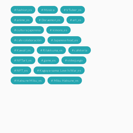
# fashion_es
# Música
# VTuber_es
# anime_es
# Doraemon_es
# art_es
# cultura japonesa
# kimono_es
# cafe colaboración
# Japanese food_es
# Kawaii_es
# Rilakkuma_es
# cafetería
# NFTart_es
# game_es
# videojuego
# NFT_es
# Kaguya-sama: Love Is War_es
# Hatsune Miku_es
# Miku Hatsune_es