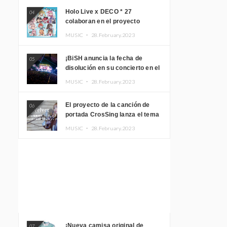
Holo Live x DECO * 27
04
colaboran en el proyecto
musical “holo * 27” lanzan un
MUSIC ・
28.February.2023
álbum y MV
¡BiSH anuncia la fecha de
05
disolución en su concierto en el
Gimnasio del Estadio Nacional
MUSIC ・
28.February.2023
Yoyogi!
El proyecto de la canción de
06
portada CrosSing lanza el tema
principal “Dragon Ball GT”
MUSIC ・
28.February.2023
cantado por Akari Kito, Shizuka
Kudo “Blue Velvet”
¡Nueva camisa original de
07