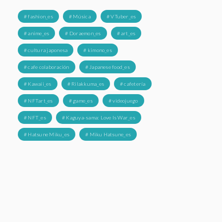
# fashion_es
# Música
# VTuber_es
# anime_es
# Doraemon_es
# art_es
# cultura japonesa
# kimono_es
# cafe colaboración
# Japanese food_es
# Kawaii_es
# Rilakkuma_es
# cafetería
# NFTart_es
# game_es
# videojuego
# NFT_es
# Kaguya-sama: Love Is War_es
# Hatsune Miku_es
# Miku Hatsune_es