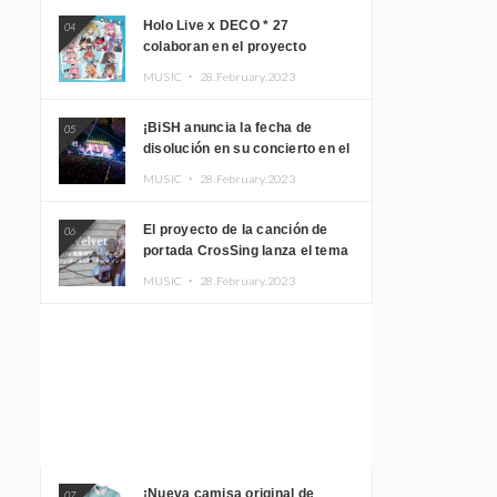
Holo Live x DECO * 27
04
colaboran en el proyecto
musical “holo * 27” lanzan un
MUSIC ・
28.February.2023
álbum y MV
¡BiSH anuncia la fecha de
05
disolución en su concierto en el
Gimnasio del Estadio Nacional
MUSIC ・
28.February.2023
Yoyogi!
El proyecto de la canción de
06
portada CrosSing lanza el tema
principal “Dragon Ball GT”
MUSIC ・
28.February.2023
cantado por Akari Kito, Shizuka
Kudo “Blue Velvet”
¡Nueva camisa original de
07