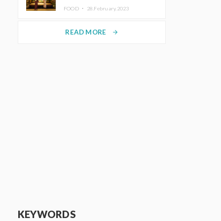
disfrutar del arte y el almuerzo
FOOD ・
28.February.2023
vistiendo un kimono
READ MORE
arrow_forward
KEYWORDS