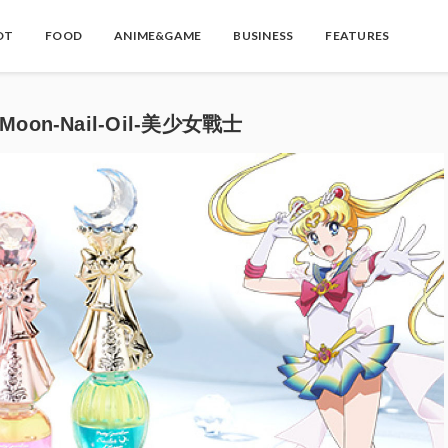
OT
FOOD
ANIME&GAME
BUSINESS
FEATURES
on-Nail-Oil-美少女戰士