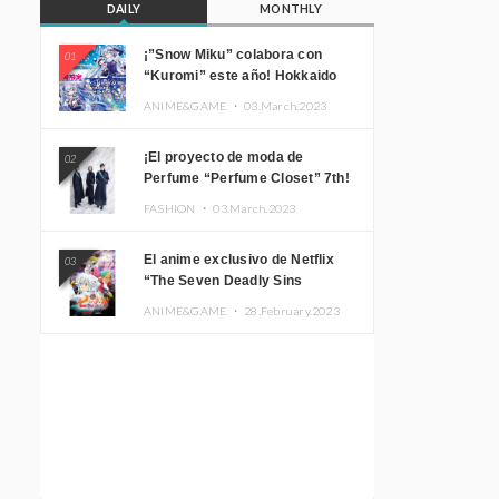
DAILY
MONTHLY
¡”Snow Miku” colabora con
01
“Kuromi” este año! Hokkaido
Limited “SNOW MIKU ×
ANIME&GAME ・
03.March.2023
KUROMI HOKKAIDO”
¡El proyecto de moda de
02
Perfume “Perfume Closet” 7th!
Presentamos una nueva línea
FASHION ・
03.March.2023
inspirada en sus canciones.
El anime exclusivo de Netflix
03
“The Seven Deadly Sins
Edinburgh Part 1” presenta su
ANIME&GAME ・
28.February.2023
imagen promocional