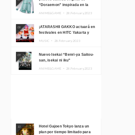
“Doraemon” inspirada en la
habitación de Nobita!
ANIME&GAME ・
28.February.2023
¡ATARASHII GAKKO actuará en
08
festivales en HITC Yakarta y
Manila! inspirar a los
MUSIC ・
28.February.2023
aficionados locales
Nuevo Isekai “Benri-ya Saitou-
09
san, isekai ni iku”
ANIME&GAME ・
28.February.2023
Hotel Gajoen Tokyo lanza un
10
plan por tiempo limitado para