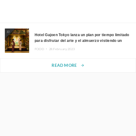
10
Hotel Gajoen Tokyo lanza un plan por tiempo limitado
para disfrutar del arte y el almuerzo vistiendo un
kimono
FOOD ・
28.February.2023
READ MORE
arrow_forward