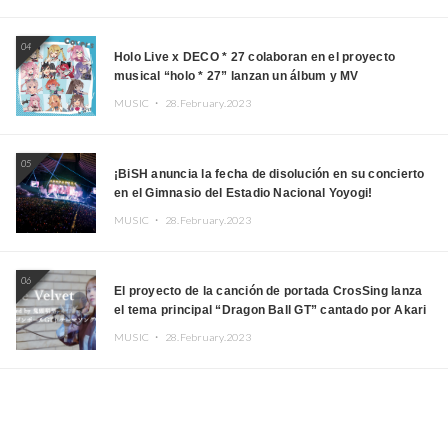
04
Holo Live x DECO * 27 colaboran en el proyecto
musical “holo * 27” lanzan un álbum y MV
MUSIC ・
28.February.2023
05
¡BiSH anuncia la fecha de disolución en su concierto
en el Gimnasio del Estadio Nacional Yoyogi!
MUSIC ・
28.February.2023
06
El proyecto de la canción de portada CrosSing lanza
el tema principal “Dragon Ball GT” cantado por Akari
Kito, Shizuka Kudo “Blue Velvet”
MUSIC ・
28.February.2023