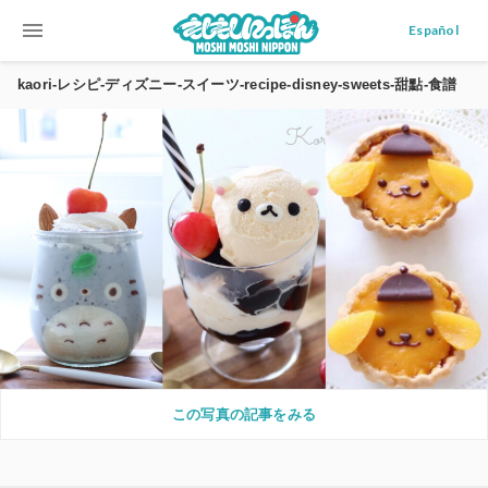
menu
Español
kaori-レシピ-ディズニー-スイーツ-recipe-disney-sweets-甜點-食譜
この写真の記事をみる