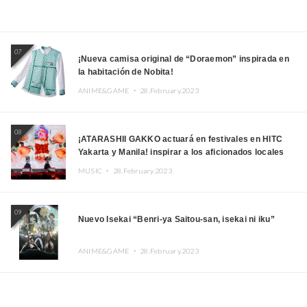
07
¡Nueva camisa original de “Doraemon” inspirada en
la habitación de Nobita!
ANIME&GAME ・
28.February.2023
08
¡ATARASHII GAKKO actuará en festivales en HITC
Yakarta y Manila! inspirar a los aficionados locales
MUSIC ・
28.February.2023
09
Nuevo Isekai “Benri-ya Saitou-san, isekai ni iku”
ANIME&GAME ・
28.February.2023