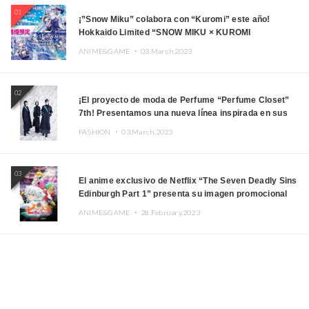
01
¡”Snow Miku” colabora con “Kuromi” este año!
Hokkaido Limited “SNOW MIKU × KUROMI
HOKKAIDO”
ANIME&GAME ・
03.March.2023
02
¡El proyecto de moda de Perfume “Perfume Closet”
7th! Presentamos una nueva línea inspirada en sus
canciones.
FASHION ・
03.March.2023
03
El anime exclusivo de Netflix “The Seven Deadly Sins
Edinburgh Part 1” presenta su imagen promocional
ANIME&GAME ・
28.February.2023