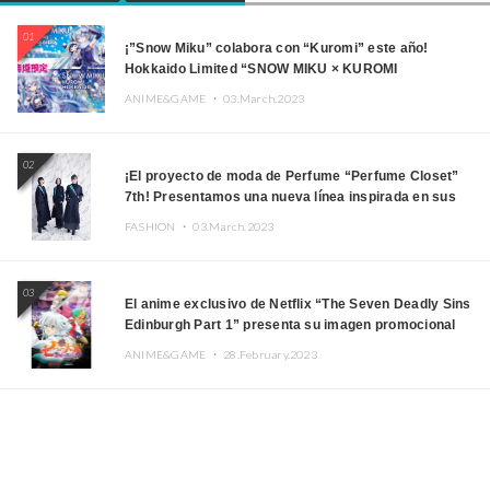
01
¡”Snow Miku” colabora con “Kuromi” este año!
Hokkaido Limited “SNOW MIKU × KUROMI
HOKKAIDO”
ANIME&GAME ・
03.March.2023
02
¡El proyecto de moda de Perfume “Perfume Closet”
7th! Presentamos una nueva línea inspirada en sus
canciones.
FASHION ・
03.March.2023
03
El anime exclusivo de Netflix “The Seven Deadly Sins
Edinburgh Part 1” presenta su imagen promocional
ANIME&GAME ・
28.February.2023