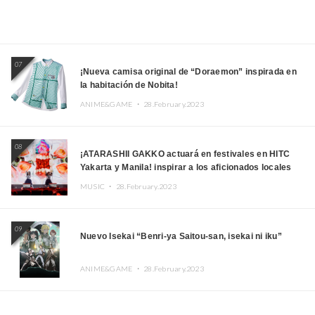
07
¡Nueva camisa original de “Doraemon” inspirada en
la habitación de Nobita!
ANIME&GAME ・
28.February.2023
08
¡ATARASHII GAKKO actuará en festivales en HITC
Yakarta y Manila! inspirar a los aficionados locales
MUSIC ・
28.February.2023
09
Nuevo Isekai “Benri-ya Saitou-san, isekai ni iku”
ANIME&GAME ・
28.February.2023