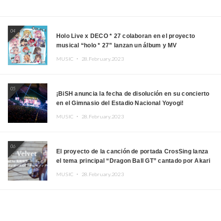
04
Holo Live x DECO * 27 colaboran en el proyecto
musical “holo * 27” lanzan un álbum y MV
MUSIC ・
28.February.2023
05
¡BiSH anuncia la fecha de disolución en su concierto
en el Gimnasio del Estadio Nacional Yoyogi!
MUSIC ・
28.February.2023
06
El proyecto de la canción de portada CrosSing lanza
el tema principal “Dragon Ball GT” cantado por Akari
Kito, Shizuka Kudo “Blue Velvet”
MUSIC ・
28.February.2023