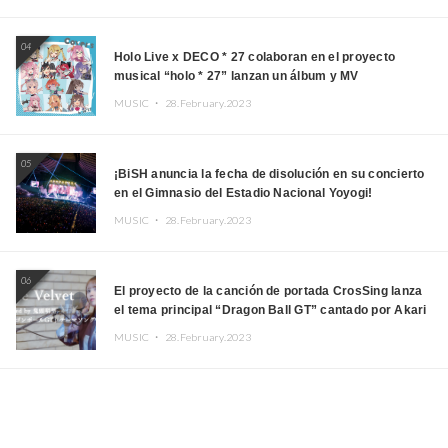
04
Holo Live x DECO * 27 colaboran en el proyecto
musical “holo * 27” lanzan un álbum y MV
MUSIC ・
28.February.2023
05
¡BiSH anuncia la fecha de disolución en su concierto
en el Gimnasio del Estadio Nacional Yoyogi!
MUSIC ・
28.February.2023
06
El proyecto de la canción de portada CrosSing lanza
el tema principal “Dragon Ball GT” cantado por Akari
Kito, Shizuka Kudo “Blue Velvet”
MUSIC ・
28.February.2023