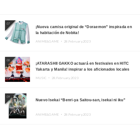
07
¡Nueva camisa original de “Doraemon” inspirada en
la habitación de Nobita!
ANIME&GAME ・
28.February.2023
08
¡ATARASHII GAKKO actuará en festivales en HITC
Yakarta y Manila! inspirar a los aficionados locales
MUSIC ・
28.February.2023
09
Nuevo Isekai “Benri-ya Saitou-san, isekai ni iku”
ANIME&GAME ・
28.February.2023