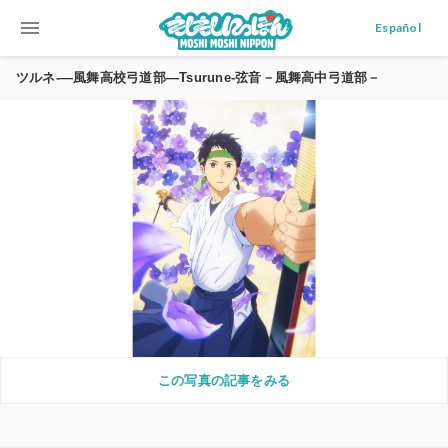
menu
Español
ツルネ-―風舞高校弓道部―Tsurune-弦音－風舞高中弓道部－
この写真の記事をみる