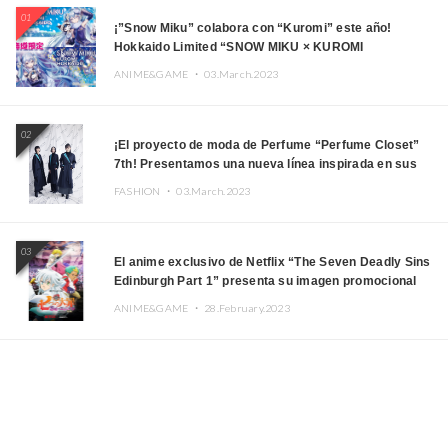
01
¡”Snow Miku” colabora con “Kuromi” este año!
Hokkaido Limited “SNOW MIKU × KUROMI
HOKKAIDO”
ANIME&GAME ・
03.March.2023
02
¡El proyecto de moda de Perfume “Perfume Closet”
7th! Presentamos una nueva línea inspirada en sus
canciones.
FASHION ・
03.March.2023
03
El anime exclusivo de Netflix “The Seven Deadly Sins
Edinburgh Part 1” presenta su imagen promocional
ANIME&GAME ・
28.February.2023