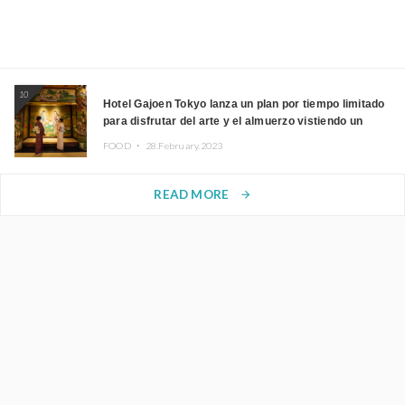
10
Hotel Gajoen Tokyo lanza un plan por tiempo limitado
para disfrutar del arte y el almuerzo vistiendo un
kimono
FOOD ・
28.February.2023
READ MORE
arrow_forward