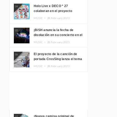
Holo Live x DECO * 27
04
colaboran en el proyecto
musical “holo * 27” lanzan un
MUSIC ・
28.February.2023
álbum y MV
¡BiSH anuncia la fecha de
05
disolución en su concierto en el
Gimnasio del Estadio Nacional
MUSIC ・
28.February.2023
Yoyogi!
El proyecto de la canción de
06
portada CrosSing lanza el tema
principal “Dragon Ball GT”
MUSIC ・
28.February.2023
cantado por Akari Kito, Shizuka
Kudo “Blue Velvet”
¡Nueva camisa original de
07