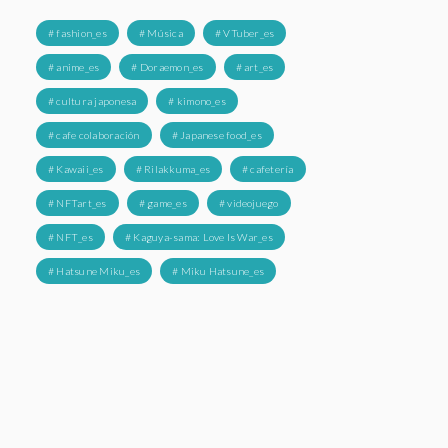
# fashion_es
# Música
# VTuber_es
# anime_es
# Doraemon_es
# art_es
# cultura japonesa
# kimono_es
# cafe colaboración
# Japanese food_es
# Kawaii_es
# Rilakkuma_es
# cafetería
# NFTart_es
# game_es
# videojuego
# NFT_es
# Kaguya-sama: Love Is War_es
# Hatsune Miku_es
# Miku Hatsune_es