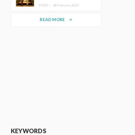
disfrutar del arte y el almuerzo
FOOD ・
28.February.2023
vistiendo un kimono
READ MORE
arrow_forward
KEYWORDS