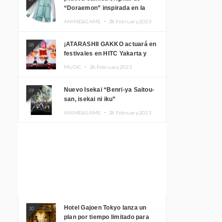
“Doraemon” inspirada en la
habitación de Nobita!
ANIME&GAME ・
28.February.2023
¡ATARASHII GAKKO actuará en
08
festivales en HITC Yakarta y
Manila! inspirar a los
MUSIC ・
28.February.2023
aficionados locales
Nuevo Isekai “Benri-ya Saitou-
09
san, isekai ni iku”
ANIME&GAME ・
28.February.2023
Hotel Gajoen Tokyo lanza un
10
plan por tiempo limitado para