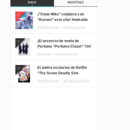
DAILY
MONTHLY
¡”Snow Miku” colabora con
01
“Kuromi” este año! Hokkaido
Limited “SNOW MIKU ×
ANIME&GAME ・
03.March.2023
KUROMI HOKKAIDO”
¡El proyecto de moda de
02
Perfume “Perfume Closet” 7th!
Presentamos una nueva línea
FASHION ・
03.March.2023
inspirada en sus canciones.
El anime exclusivo de Netflix
03
“The Seven Deadly Sins
Edinburgh Part 1” presenta su
ANIME&GAME ・
28.February.2023
imagen promocional