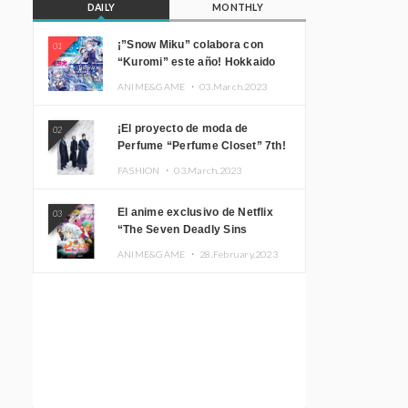
DAILY
MONTHLY
¡”Snow Miku” colabora con
01
“Kuromi” este año! Hokkaido
Limited “SNOW MIKU ×
ANIME&GAME ・
03.March.2023
KUROMI HOKKAIDO”
¡El proyecto de moda de
02
Perfume “Perfume Closet” 7th!
Presentamos una nueva línea
FASHION ・
03.March.2023
inspirada en sus canciones.
El anime exclusivo de Netflix
03
“The Seven Deadly Sins
Edinburgh Part 1” presenta su
ANIME&GAME ・
28.February.2023
imagen promocional