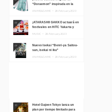
“Doraemon” inspirada en la
habitación de Nobita!
ANIME&GAME ・
28.February.2023
¡ATARASHII GAKKO actuará en
08
festivales en HITC Yakarta y
Manila! inspirar a los
MUSIC ・
28.February.2023
aficionados locales
Nuevo Isekai “Benri-ya Saitou-
09
san, isekai ni iku”
ANIME&GAME ・
28.February.2023
Hotel Gajoen Tokyo lanza un
10
plan por tiempo limitado para