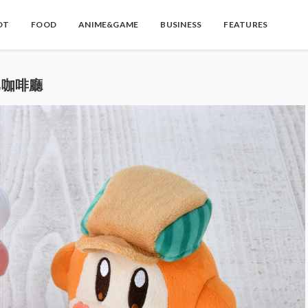
OT
FOOD
ANIME&GAME
BUSINESS
FEATURES
卡比咖啡廳