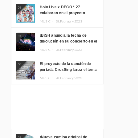
Holo Live x DECO * 27
04
colaboran en el proyecto
musical “holo * 27” lanzan un
MUSIC ・
28.February.2023
álbum y MV
¡BiSH anuncia la fecha de
05
disolución en su concierto en el
Gimnasio del Estadio Nacional
MUSIC ・
28.February.2023
Yoyogi!
El proyecto de la canción de
06
portada CrosSing lanza el tema
principal “Dragon Ball GT”
MUSIC ・
28.February.2023
cantado por Akari Kito, Shizuka
Kudo “Blue Velvet”
¡Nueva camisa original de
07