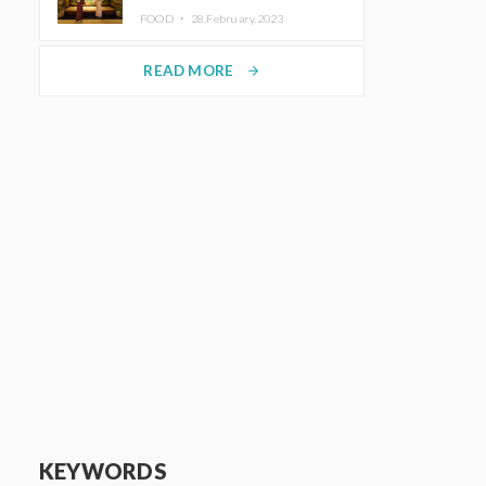
disfrutar del arte y el almuerzo
FOOD ・
28.February.2023
vistiendo un kimono
READ MORE
arrow_forward
KEYWORDS