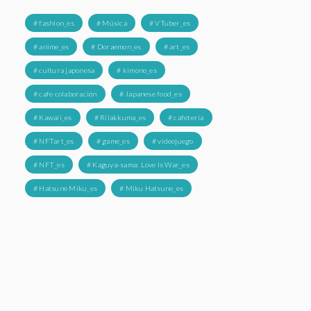
# fashion_es
# Música
# VTuber_es
# anime_es
# Doraemon_es
# art_es
# cultura japonesa
# kimono_es
# cafe colaboración
# Japanese food_es
# Kawaii_es
# Rilakkuma_es
# cafetería
# NFTart_es
# game_es
# videojuego
# NFT_es
# Kaguya-sama: Love Is War_es
# Hatsune Miku_es
# Miku Hatsune_es