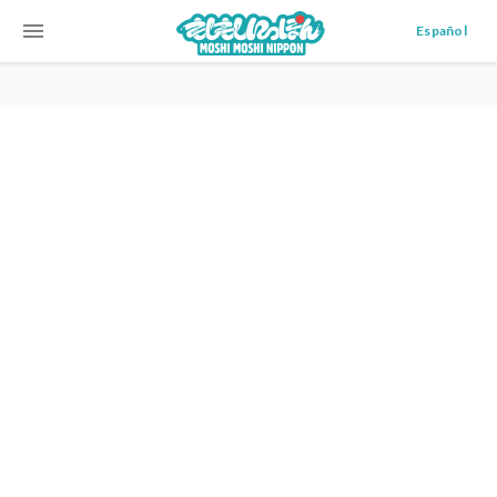
menu
Español