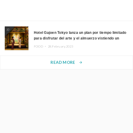
10
Hotel Gajoen Tokyo lanza un plan por tiempo limitado
para disfrutar del arte y el almuerzo vistiendo un
kimono
FOOD ・
28.February.2023
READ MORE
arrow_forward