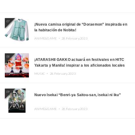
07
¡Nueva camisa original de “Doraemon” inspirada en
la habitación de Nobita!
ANIME&GAME ・
28.February.2023
08
¡ATARASHII GAKKO actuará en festivales en HITC
Yakarta y Manila! inspirar a los aficionados locales
MUSIC ・
28.February.2023
09
Nuevo Isekai “Benri-ya Saitou-san, isekai ni iku”
ANIME&GAME ・
28.February.2023