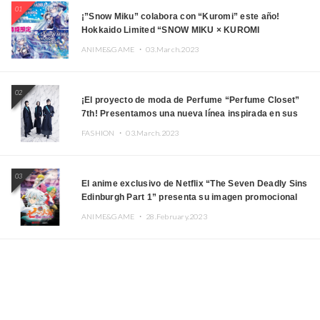
01
¡”Snow Miku” colabora con “Kuromi” este año!
Hokkaido Limited “SNOW MIKU × KUROMI
HOKKAIDO”
ANIME&GAME ・
03.March.2023
02
¡El proyecto de moda de Perfume “Perfume Closet”
7th! Presentamos una nueva línea inspirada en sus
canciones.
FASHION ・
03.March.2023
03
El anime exclusivo de Netflix “The Seven Deadly Sins
Edinburgh Part 1” presenta su imagen promocional
ANIME&GAME ・
28.February.2023