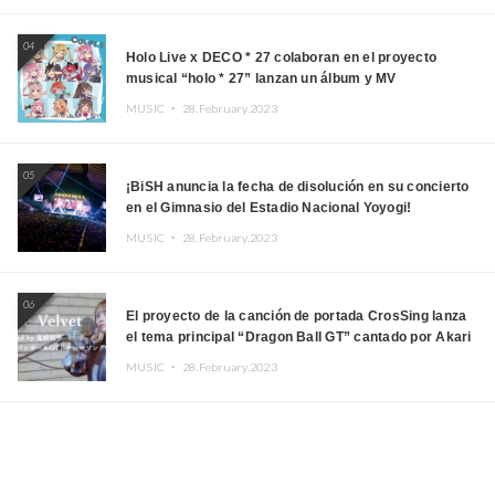
04
Holo Live x DECO * 27 colaboran en el proyecto
musical “holo * 27” lanzan un álbum y MV
MUSIC ・
28.February.2023
05
¡BiSH anuncia la fecha de disolución en su concierto
en el Gimnasio del Estadio Nacional Yoyogi!
MUSIC ・
28.February.2023
06
El proyecto de la canción de portada CrosSing lanza
el tema principal “Dragon Ball GT” cantado por Akari
Kito, Shizuka Kudo “Blue Velvet”
MUSIC ・
28.February.2023