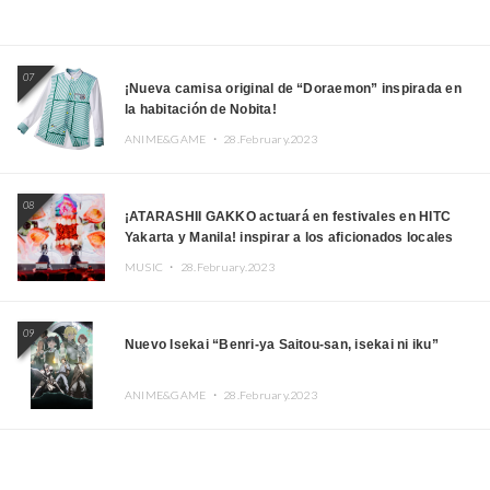
07
¡Nueva camisa original de “Doraemon” inspirada en
la habitación de Nobita!
ANIME&GAME ・
28.February.2023
08
¡ATARASHII GAKKO actuará en festivales en HITC
Yakarta y Manila! inspirar a los aficionados locales
MUSIC ・
28.February.2023
09
Nuevo Isekai “Benri-ya Saitou-san, isekai ni iku”
ANIME&GAME ・
28.February.2023