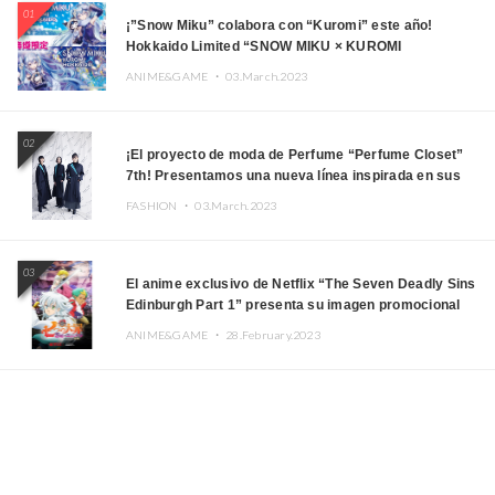
01
¡”Snow Miku” colabora con “Kuromi” este año!
Hokkaido Limited “SNOW MIKU × KUROMI
HOKKAIDO”
ANIME&GAME ・
03.March.2023
02
¡El proyecto de moda de Perfume “Perfume Closet”
7th! Presentamos una nueva línea inspirada en sus
canciones.
FASHION ・
03.March.2023
03
El anime exclusivo de Netflix “The Seven Deadly Sins
Edinburgh Part 1” presenta su imagen promocional
ANIME&GAME ・
28.February.2023