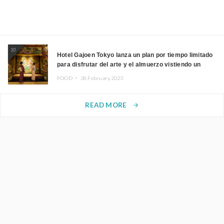
10
Hotel Gajoen Tokyo lanza un plan por tiempo limitado
para disfrutar del arte y el almuerzo vistiendo un
kimono
FOOD ・
28.February.2023
READ MORE
arrow_forward