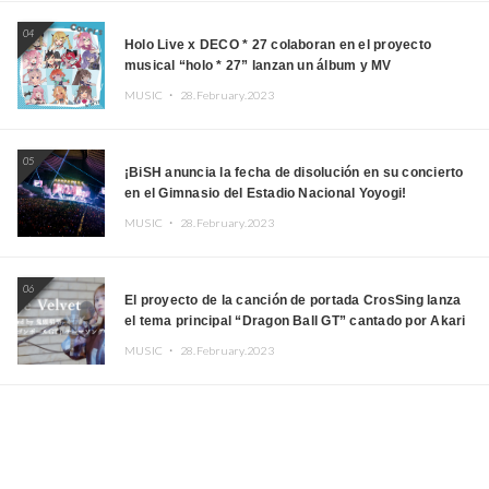
04
Holo Live x DECO * 27 colaboran en el proyecto
musical “holo * 27” lanzan un álbum y MV
MUSIC ・
28.February.2023
05
¡BiSH anuncia la fecha de disolución en su concierto
en el Gimnasio del Estadio Nacional Yoyogi!
MUSIC ・
28.February.2023
06
El proyecto de la canción de portada CrosSing lanza
el tema principal “Dragon Ball GT” cantado por Akari
Kito, Shizuka Kudo “Blue Velvet”
MUSIC ・
28.February.2023