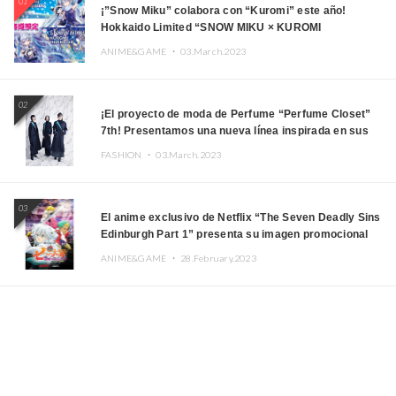
01
¡”Snow Miku” colabora con “Kuromi” este año!
Hokkaido Limited “SNOW MIKU × KUROMI
HOKKAIDO”
ANIME&GAME ・
03.March.2023
02
¡El proyecto de moda de Perfume “Perfume Closet”
7th! Presentamos una nueva línea inspirada en sus
canciones.
FASHION ・
03.March.2023
03
El anime exclusivo de Netflix “The Seven Deadly Sins
Edinburgh Part 1” presenta su imagen promocional
ANIME&GAME ・
28.February.2023