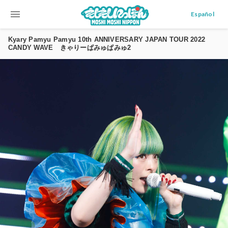
menu
Español
Kyary Pamyu Pamyu 10th ANNIVERSARY JAPAN TOUR 2022
CANDY WAVE きゃりーぱみゅぱみゅ2