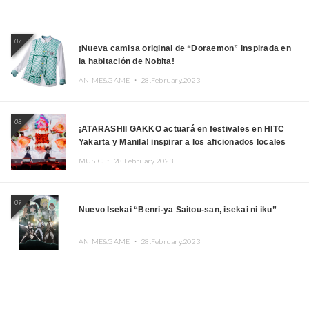
07
¡Nueva camisa original de “Doraemon” inspirada en
la habitación de Nobita!
ANIME&GAME ・
28.February.2023
08
¡ATARASHII GAKKO actuará en festivales en HITC
Yakarta y Manila! inspirar a los aficionados locales
MUSIC ・
28.February.2023
09
Nuevo Isekai “Benri-ya Saitou-san, isekai ni iku”
ANIME&GAME ・
28.February.2023