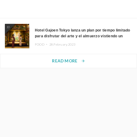
10
Hotel Gajoen Tokyo lanza un plan por tiempo limitado
para disfrutar del arte y el almuerzo vistiendo un
kimono
FOOD ・
28.February.2023
READ MORE
arrow_forward