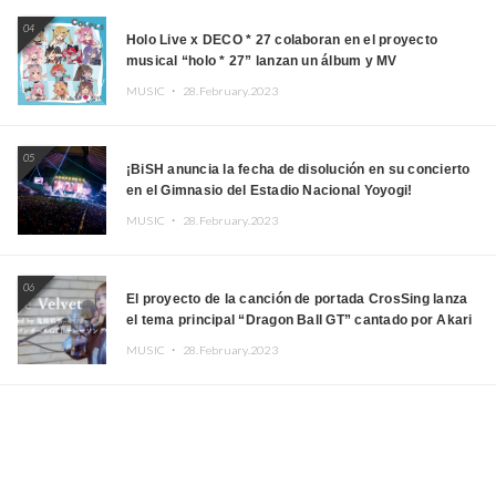
04
Holo Live x DECO * 27 colaboran en el proyecto
musical “holo * 27” lanzan un álbum y MV
MUSIC ・
28.February.2023
05
¡BiSH anuncia la fecha de disolución en su concierto
en el Gimnasio del Estadio Nacional Yoyogi!
MUSIC ・
28.February.2023
06
El proyecto de la canción de portada CrosSing lanza
el tema principal “Dragon Ball GT” cantado por Akari
Kito, Shizuka Kudo “Blue Velvet”
MUSIC ・
28.February.2023