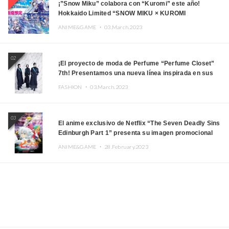
¡”Snow Miku” colabora con “Kuromi” este año!
Hokkaido Limited “SNOW MIKU × KUROMI
HOKKAIDO”
ANIME&GAME ・
03.March.2023
02
¡El proyecto de moda de Perfume “Perfume Closet”
7th! Presentamos una nueva línea inspirada en sus
canciones.
FASHION ・
03.March.2023
03
El anime exclusivo de Netflix “The Seven Deadly Sins
Edinburgh Part 1” presenta su imagen promocional
ANIME&GAME ・
28.February.2023