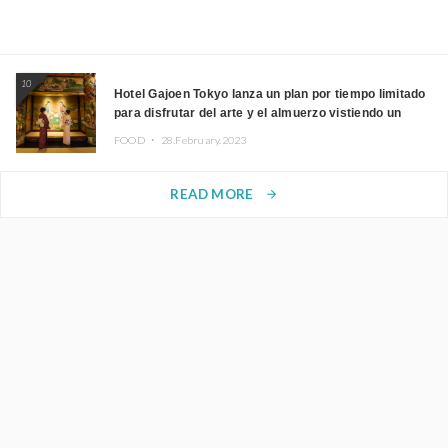
10
Hotel Gajoen Tokyo lanza un plan por tiempo limitado
para disfrutar del arte y el almuerzo vistiendo un
kimono
FOOD ・
28.February.2023
READ MORE
arrow_forward