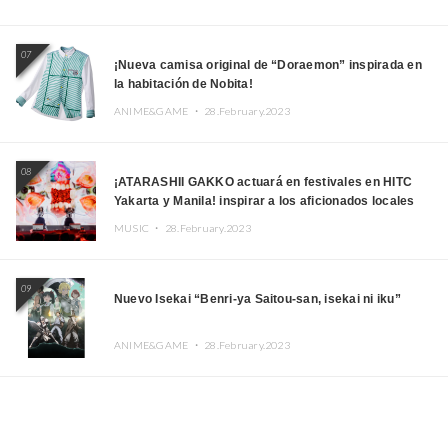
07
¡Nueva camisa original de “Doraemon” inspirada en
la habitación de Nobita!
ANIME&GAME ・
28.February.2023
08
¡ATARASHII GAKKO actuará en festivales en HITC
Yakarta y Manila! inspirar a los aficionados locales
MUSIC ・
28.February.2023
09
Nuevo Isekai “Benri-ya Saitou-san, isekai ni iku”
ANIME&GAME ・
28.February.2023