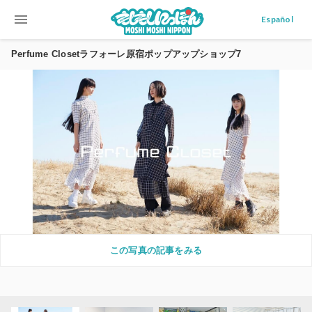
menu
Español
Perfume Closetラフォーレ原宿ポップアップショップ7
この写真の記事をみる