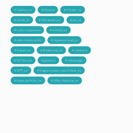
# fashion_es
# Música
# VTuber_es
# anime_es
# Doraemon_es
# art_es
# cultura japonesa
# kimono_es
# cafe colaboración
# Japanese food_es
# Kawaii_es
# Rilakkuma_es
# cafetería
# NFTart_es
# game_es
# videojuego
# NFT_es
# Kaguya-sama: Love Is War_es
# Hatsune Miku_es
# Miku Hatsune_es