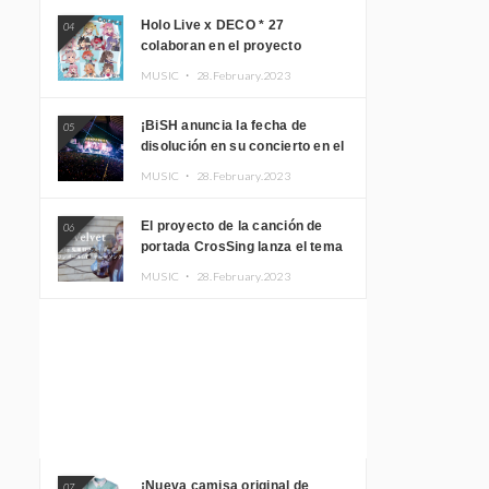
Holo Live x DECO * 27
04
colaboran en el proyecto
musical “holo * 27” lanzan un
MUSIC ・
28.February.2023
álbum y MV
¡BiSH anuncia la fecha de
05
disolución en su concierto en el
Gimnasio del Estadio Nacional
MUSIC ・
28.February.2023
Yoyogi!
El proyecto de la canción de
06
portada CrosSing lanza el tema
principal “Dragon Ball GT”
MUSIC ・
28.February.2023
cantado por Akari Kito, Shizuka
Kudo “Blue Velvet”
¡Nueva camisa original de
07