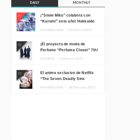
DAILY
MONTHLY
¡”Snow Miku” colabora con
01
“Kuromi” este año! Hokkaido
Limited “SNOW MIKU ×
ANIME&GAME ・
03.March.2023
KUROMI HOKKAIDO”
¡El proyecto de moda de
02
Perfume “Perfume Closet” 7th!
Presentamos una nueva línea
FASHION ・
03.March.2023
inspirada en sus canciones.
El anime exclusivo de Netflix
03
“The Seven Deadly Sins
Edinburgh Part 1” presenta su
ANIME&GAME ・
28.February.2023
imagen promocional