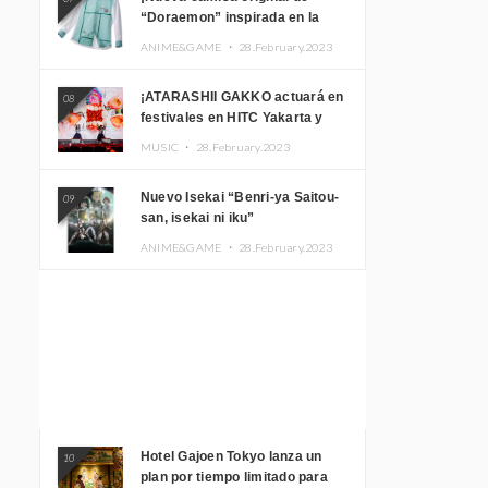
“Doraemon” inspirada en la
habitación de Nobita!
ANIME&GAME ・
28.February.2023
¡ATARASHII GAKKO actuará en
08
festivales en HITC Yakarta y
Manila! inspirar a los
MUSIC ・
28.February.2023
aficionados locales
Nuevo Isekai “Benri-ya Saitou-
09
san, isekai ni iku”
ANIME&GAME ・
28.February.2023
Hotel Gajoen Tokyo lanza un
10
plan por tiempo limitado para