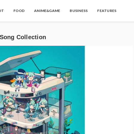
OT
FOOD
ANIME&GAME
BUSINESS
FEATURES
g Collection