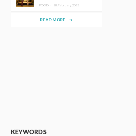
disfrutar del arte y el almuerzo
FOOD ・
28.February.2023
vistiendo un kimono
READ MORE
arrow_forward
KEYWORDS