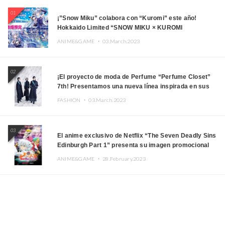
01
¡”Snow Miku” colabora con “Kuromi” este año!
Hokkaido Limited “SNOW MIKU × KUROMI
HOKKAIDO”
ANIME&GAME ・
03.March.2023
02
¡El proyecto de moda de Perfume “Perfume Closet”
7th! Presentamos una nueva línea inspirada en sus
canciones.
FASHION ・
03.March.2023
03
El anime exclusivo de Netflix “The Seven Deadly Sins
Edinburgh Part 1” presenta su imagen promocional
ANIME&GAME ・
28.February.2023