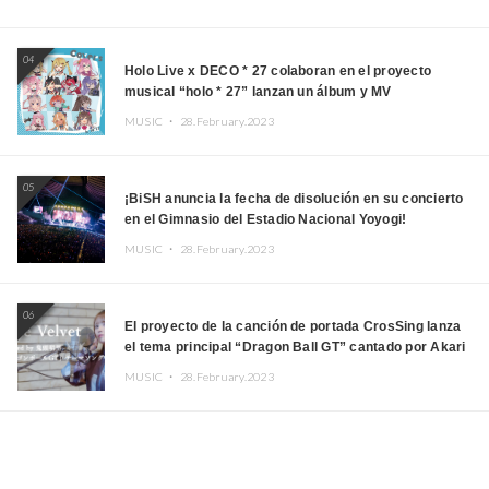
04
Holo Live x DECO * 27 colaboran en el proyecto
musical “holo * 27” lanzan un álbum y MV
MUSIC ・
28.February.2023
05
¡BiSH anuncia la fecha de disolución en su concierto
en el Gimnasio del Estadio Nacional Yoyogi!
MUSIC ・
28.February.2023
06
El proyecto de la canción de portada CrosSing lanza
el tema principal “Dragon Ball GT” cantado por Akari
Kito, Shizuka Kudo “Blue Velvet”
MUSIC ・
28.February.2023