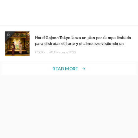
10
Hotel Gajoen Tokyo lanza un plan por tiempo limitado
para disfrutar del arte y el almuerzo vistiendo un
kimono
FOOD ・
28.February.2023
READ MORE
arrow_forward