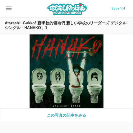
menu
Español
Atarashii Gakko! 新學校的領袖們 新しい学校のリーダーズ デジタル
シングル「HANAKO」1
この写真の記事をみる