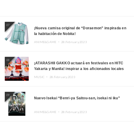
07
¡Nueva camisa original de “Doraemon” inspirada en
la habitación de Nobita!
ANIME&GAME ・
28.February.2023
08
¡ATARASHII GAKKO actuará en festivales en HITC
Yakarta y Manila! inspirar a los aficionados locales
MUSIC ・
28.February.2023
09
Nuevo Isekai “Benri-ya Saitou-san, isekai ni iku”
ANIME&GAME ・
28.February.2023