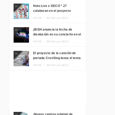
Holo Live x DECO * 27
04
colaboran en el proyecto
musical “holo * 27” lanzan un
MUSIC ・
28.February.2023
álbum y MV
¡BiSH anuncia la fecha de
05
disolución en su concierto en el
Gimnasio del Estadio Nacional
MUSIC ・
28.February.2023
Yoyogi!
El proyecto de la canción de
06
portada CrosSing lanza el tema
principal “Dragon Ball GT”
MUSIC ・
28.February.2023
cantado por Akari Kito, Shizuka
Kudo “Blue Velvet”
¡Nueva camisa original de
07