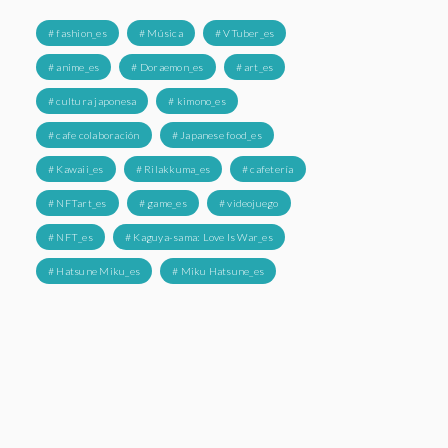
# fashion_es
# Música
# VTuber_es
# anime_es
# Doraemon_es
# art_es
# cultura japonesa
# kimono_es
# cafe colaboración
# Japanese food_es
# Kawaii_es
# Rilakkuma_es
# cafetería
# NFTart_es
# game_es
# videojuego
# NFT_es
# Kaguya-sama: Love Is War_es
# Hatsune Miku_es
# Miku Hatsune_es