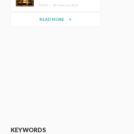
disfrutar del arte y el almuerzo
FOOD ・
28.February.2023
vistiendo un kimono
READ MORE
arrow_forward
KEYWORDS