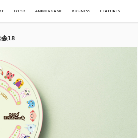
OT
FOOD
ANIME&GAME
BUSINESS
FEATURES
の森18