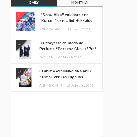
DAILY
MONTHLY
¡”Snow Miku” colabora con
01
“Kuromi” este año! Hokkaido
Limited “SNOW MIKU ×
ANIME&GAME ・
03.March.2023
KUROMI HOKKAIDO”
¡El proyecto de moda de
02
Perfume “Perfume Closet” 7th!
Presentamos una nueva línea
FASHION ・
03.March.2023
inspirada en sus canciones.
El anime exclusivo de Netflix
03
“The Seven Deadly Sins
Edinburgh Part 1” presenta su
ANIME&GAME ・
28.February.2023
imagen promocional