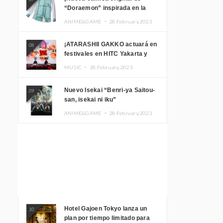
“Doraemon” inspirada en la
habitación de Nobita!
ANIME&GAME ・
28.February.2023
¡ATARASHII GAKKO actuará en
08
festivales en HITC Yakarta y
Manila! inspirar a los
MUSIC ・
28.February.2023
aficionados locales
Nuevo Isekai “Benri-ya Saitou-
09
san, isekai ni iku”
ANIME&GAME ・
28.February.2023
Hotel Gajoen Tokyo lanza un
10
plan por tiempo limitado para