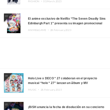
FASHION ・
03.March.2023
03
El anime exclusivo de Netflix “The Seven Deadly Sins
Edinburgh Part 1” presenta su imagen promocional
ANIME&GAME ・
28.February.2023
04
Holo Live x DECO * 27 colaboran en el proyecto
musical “holo * 27” lanzan un álbum y MV
MUSIC ・
28.February.2023
05
¡BiSH anuncia la fecha de disolución en su concierto