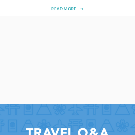
READ MORE
arrow_forward