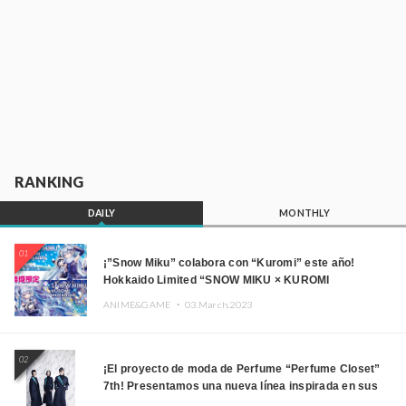
RANKING
DAILY
MONTHLY
01
¡”Snow Miku” colabora con “Kuromi” este año!
Hokkaido Limited “SNOW MIKU × KUROMI
HOKKAIDO”
ANIME&GAME ・
03.March.2023
02
¡El proyecto de moda de Perfume “Perfume Closet”
7th! Presentamos una nueva línea inspirada en sus
canciones.