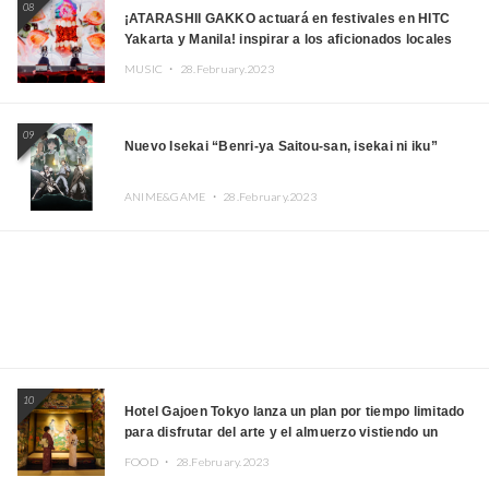
08
¡ATARASHII GAKKO actuará en festivales en HITC
Yakarta y Manila! inspirar a los aficionados locales
MUSIC ・
28.February.2023
09
Nuevo Isekai “Benri-ya Saitou-san, isekai ni iku”
ANIME&GAME ・
28.February.2023
10
Hotel Gajoen Tokyo lanza un plan por tiempo limitado
para disfrutar del arte y el almuerzo vistiendo un
kimono
FOOD ・
28.February.2023