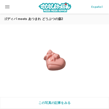
menu
Español
ゴディバ meets あつまれ どうぶつの森2
この写真の記事をみる