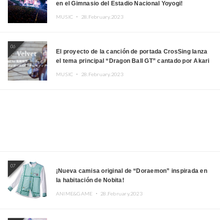
en el Gimnasio del Estadio Nacional Yoyogi!
MUSIC ・
28.February.2023
06
El proyecto de la canción de portada CrosSing lanza
el tema principal “Dragon Ball GT” cantado por Akari
Kito, Shizuka Kudo “Blue Velvet”
MUSIC ・
28.February.2023
07
¡Nueva camisa original de “Doraemon” inspirada en
la habitación de Nobita!
ANIME&GAME ・
28.February.2023