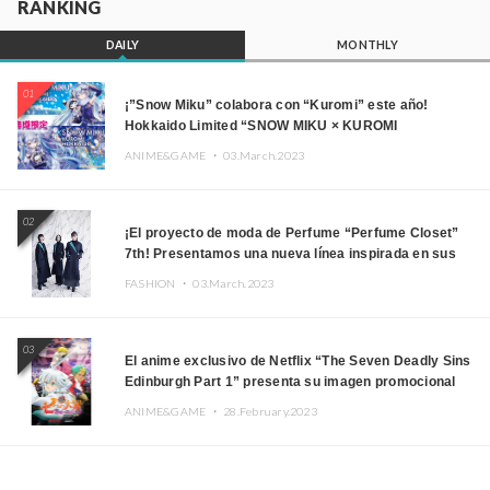
RANKING
DAILY
MONTHLY
01
¡”Snow Miku” colabora con “Kuromi” este año!
Hokkaido Limited “SNOW MIKU × KUROMI
HOKKAIDO”
ANIME&GAME ・
03.March.2023
02
¡El proyecto de moda de Perfume “Perfume Closet”
7th! Presentamos una nueva línea inspirada en sus
canciones.
FASHION ・
03.March.2023
03
El anime exclusivo de Netflix “The Seven Deadly Sins
Edinburgh Part 1” presenta su imagen promocional
ANIME&GAME ・
28.February.2023