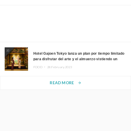
10
Hotel Gajoen Tokyo lanza un plan por tiempo limitado
para disfrutar del arte y el almuerzo vistiendo un
kimono
FOOD ・
28.February.2023
READ MORE
arrow_forward