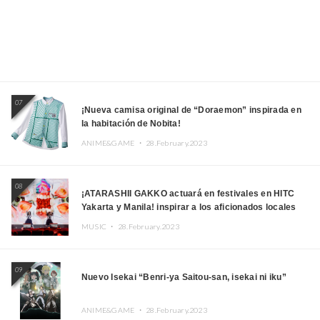
07
¡Nueva camisa original de “Doraemon” inspirada en
la habitación de Nobita!
ANIME&GAME ・
28.February.2023
08
¡ATARASHII GAKKO actuará en festivales en HITC
Yakarta y Manila! inspirar a los aficionados locales
MUSIC ・
28.February.2023
09
Nuevo Isekai “Benri-ya Saitou-san, isekai ni iku”
ANIME&GAME ・
28.February.2023