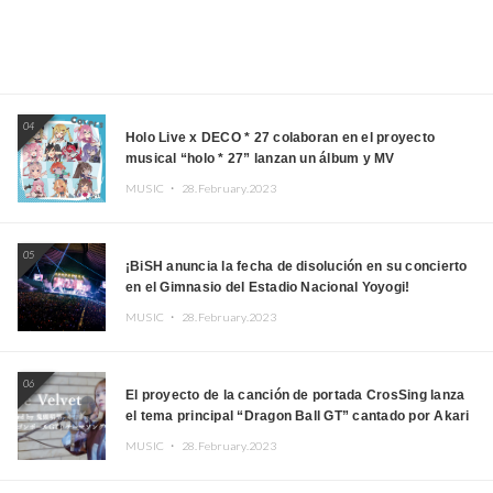
04
Holo Live x DECO * 27 colaboran en el proyecto
musical “holo * 27” lanzan un álbum y MV
MUSIC ・
28.February.2023
05
¡BiSH anuncia la fecha de disolución en su concierto
en el Gimnasio del Estadio Nacional Yoyogi!
MUSIC ・
28.February.2023
06
El proyecto de la canción de portada CrosSing lanza
el tema principal “Dragon Ball GT” cantado por Akari
Kito, Shizuka Kudo “Blue Velvet”
MUSIC ・
28.February.2023