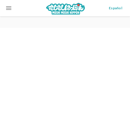
menu
Español