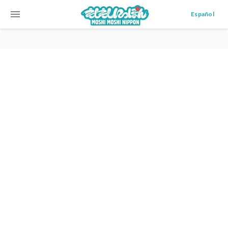
menu
Español