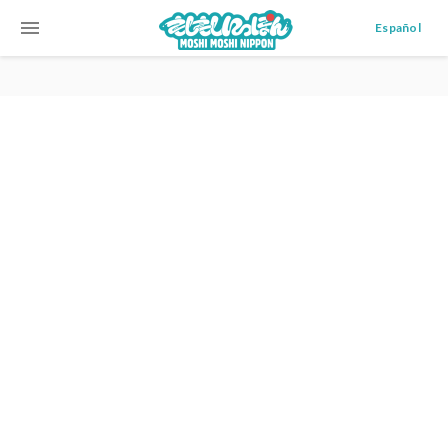
menu
Español