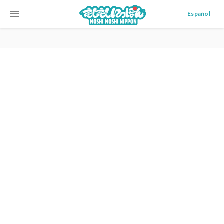
menu
Español