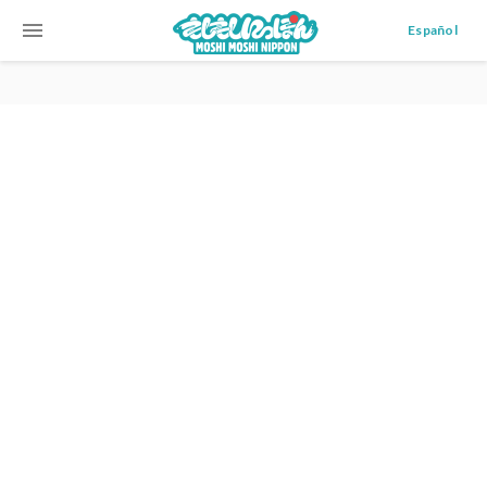
menu
Español