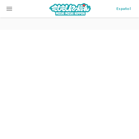
menu
Español