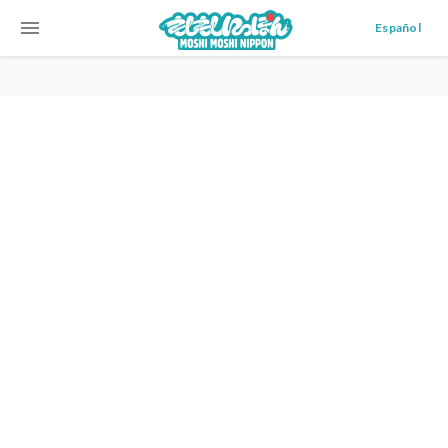
menu
Español